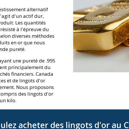
stissement alternatif
'agit d'un actif dur,
roduit. Les quantités
 résisté à l'épreuve du
 selon diverses méthodes
duits en or que nous
nde pureté.
 ayant une pureté de .995
dent principalement du
rchés financiers. Canada
s et de lingots d'or
ssement. Nous proposons
 compris des lingots d'or
un kilo.
ulez acheter des lingots d'or au 