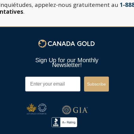
s inquiétudes, appelez-nous gratuitement au
1-88
ntatives
.
Sign Up for our Monthly
Newsletter!
Email
Subscribe