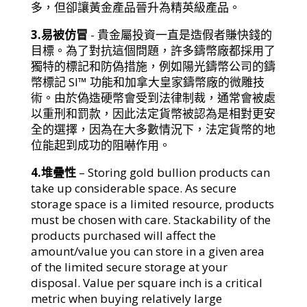
多，但卻讓黃金產品晉升為精英級產品。
3.易被仿冒
- 貴金屬投資一直是造假者賺快錢的
目標。為了對抗這個問題，許多鑄幣廠都採用了
獨特的標記和防偽措施，例如陽光鑄幣公司的鑄
幣標記 SI™ 功能和加拿大皇家鑄幣廠的微雕技
術。由於偽造硬幣會受到法律制裁，通常會被處
以重刑和罰款，因此法定貨幣被認為是相對更安
全的選擇，因為在大多數情況下，法定貨幣的地
位能起到成功的阻嚇作用。
4.堆疊性
– Storing gold bullion products can
take up considerable space. As secure
storage space is a limited resource, products
must be chosen with care. Stackability of the
products purchased will affect the
amount/value you can store in a given area
of the limited secure storage at your
disposal. Value per square inch is a critical
metric when buying relatively large