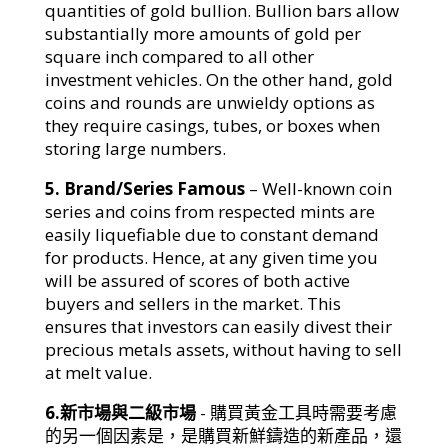
quantities of gold bullion. Bullion bars allow
substantially more amounts of gold per
square inch compared to all other
investment vehicles. On the other hand, gold
coins and rounds are unwieldy options as
they require casings, tubes, or boxes when
storing large numbers.
5. Brand/Series Famous
– Well-known coin
series and coins from respected mints are
easily liquefiable due to constant demand
for products. Hence, at any given time you
will be assured of scores of both active
buyers and sellers in the market. This
ensures that investors can easily divest their
precious metals assets, without having to sell
at melt value.
6.新市場與二級市場
- 購買黃金工具時需要考慮
的另一個因素是，是購買新鮮鑄造的新產品，還