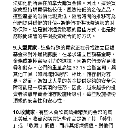
法如他們所願在加拿大購買金條。因此，這類買
家應堅持購買價格較低、風險較低的金條產品，
這些產品的溢價比現貨低，隨著時間的推移可為
他們提供穩健的升值--為他們提供抵禦通脹的財
務保障。這是對沖通貨膨脹的最佳方式，也是財
務顧問建議的平衡投資組合的好方法。
9.大型買家
- 這些特殊的買家正在尋找建立巨額
基金來對沖通貨膨脹。在尋求建立巨額基金時，
金條成為極富吸引力的選擇，因為它們最容易堆
疊和儲存。它們的重量高達 32.15 金衡盎司，與
其他工具（如圓塊和硬幣）相比，儲存相對容
易。然而，為如此大量的黃金提供足夠的安全保
障可能是一項繁瑣的任務。因此，越來越多的投
資者被離岸黃金儲存設施所吸引，這些設施標榜
頂級的安全性和安心性。
10.收藏家
- 有些人會欣賞鑄造精美的金幣的真
正美感。收藏家購買這些產品是為了其 「藝術
」或 「收藏 」價值，而非其熔煉價值。對他們