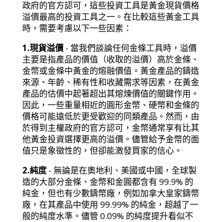
政府的官方認可，這些投資工具是黃金現貨價格
溢價最高的投資工具之一。在比較這些黃金工具
時，需要考慮以下一些因素：
1.現貨溢價
- 當我們談論任何金條工具時，溢價
主要是指產品的價值（收取的溢價）高於金條、
金幣或金條中黃金的熔融價值。黃金產品的鑄造
來源、年齡、稀有性和收藏需求等因素，在黃金
產品的估價中起著超出其熔煉價值的關鍵作用。
因此，一些重量相近的圓形金幣、硬幣和金條的
價格可能遠低於更受歡迎的同類產品。然而，由
於得到主權政府的官方認可，金幣通常享有比其
他黃金投資選擇更高的溢價。儘管給予金幣的面
值只是象徵性的，但卻能激發買家的信心。
2.純度
- 無論是在奧地利、美國或中國，全球製
造的大部分金條、金幣和金圓都含有 99.9% 的
純金，但也有少數鑄幣廠，例如加拿大皇家鑄幣
廠，在其產品中使用 99.99% 的純金，超越了一
般的純度水準。儘管 0.09% 的純度提升看似不