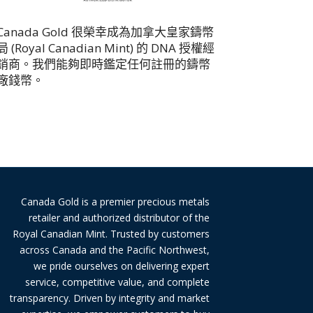
Canada Gold 很榮幸成為加拿大皇家鑄幣
局 (Royal Canadian Mint) 的 DNA 授權經
銷商。我們能夠即時鑑定任何註冊的鑄幣
廠錢幣。
Canada Gold is a premier precious metals
retailer and authorized distributor of the
Royal Canadian Mint. Trusted by customers
across Canada and the Pacific Northwest,
we pride ourselves on delivering expert
service, competitive value, and complete
transparency. Driven by integrity and market