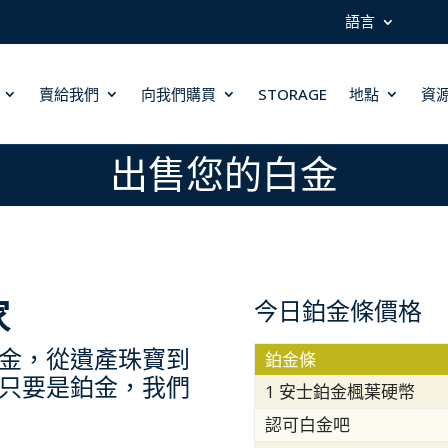
語言
賣給我們
向我們購買
STORAGE
地點
資
出售您的白金
家
今日鉑金條價格
金，從遺產珠寶到
鉑金條
只要是鉑金，我們
1 安士鉑金楓葉硬幣
認可白金吧