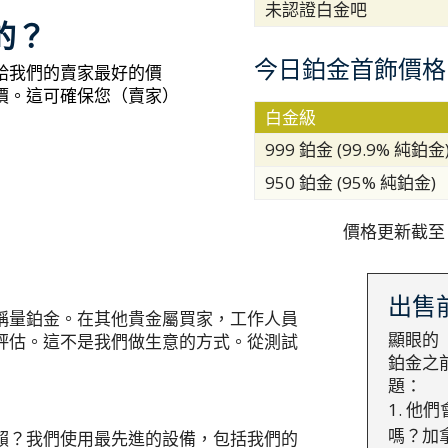
未認證白金吧
的？
今日鉑金首飾價格
給我們的賣家最好的價
價。這可確保您（賣家）
白金級
999 鉑金 (99.9% 純鉑金
950 鉑金 (95% 純鉑金)
價格更新截至
出售
稱量鉑金。在其他貴金屬買家，工作人員
顯眼的
評估。這不是我們做生意的方式。從測試
鉑金之
題：
他們
嗎？加
賴？我們使用最先進的設備，包括我們的