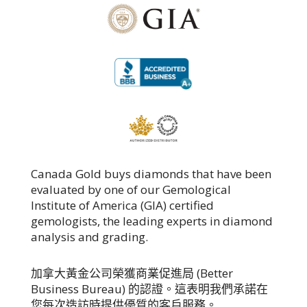
Canada Gold buys diamonds that have been
evaluated
by one of our Gemological
Institute of America (GIA) certified
gemologists, the leading experts in diamond
analysis and grading.
加拿大黃金公司榮獲商業促進局 (Better
Business Bureau) 的認證。這表明我們承諾在
您每次造訪時提供優質的客戶服務。